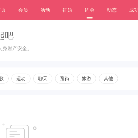
首页
会员
活动
征婚
约会
动态
成
起吧
人身财产安全。
歌
运动
聊天
逛街
旅游
其他