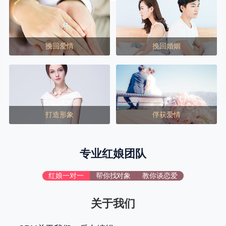
挽回爱情
挽回婚姻
打造形象
俘获爱情
专业红娘团队
红娘一对一
帮你找对象
教你谈恋爱
关于我们